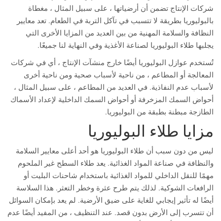
شركات الإنتاج تضمن أن أرضياتها ، على سبيل المثال ، مغطاة
بالبوليوريا بطريقة لا تتسبب في تآكل التربة في الطعام. تعد معايير
النظافة والسلامة المهنية من بين العديد من المزايا الأخرى التي
يجلبها طلاء البوليوريا لصناعة الأغذية وفي النهاية لنا جميعًا.
تُستخدم عوازل البوليوريا أيضًا خارج منشآت الإنتاج ، أي في شركات
المعالجة أو المطاعم ، من ناحية لأسباب صحية ومن ناحية أخرى
لأسباب عدم النفاذية. في العديد من المطاعم ، على سبيل المثال ،
أحواض السمك المزخرفة أو أحواض السمك الداخلية لإعداد الأسماك
الطازجة مبطنة بطبقة من البوليوريا.
مزايا طلاء البوليوريا
ليس من دون سبب أن طلاء البوليوريا هو أحد أعلى معايير السلامة
والنظافة في صناعة المواد الغذائية. يعد طلاء السطح غير الملحوم
مهمًا للنقل الداخلي للمواد الغذائية باستخدام شاحنات البليت أو
الرافعات الشوكية. لذلك يتم طرح عثرة وخطر التعثر. هذا السلاسة
أيضًا له تأثير إيجابي للغاية على ضيق الأرضية. لم يعد بإمكان السوائل
أن تتسرب إلى الأرض بدون قصد. عند التنظيف ، من المفيد أيضًا عدم