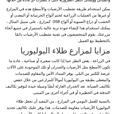
والمباني ووسائل النقل الضرورية حتى لا تتسرب أي مادة من خلالها.
يمكن استخدام طريقة تشطيب الأرضيات والأسطح هذه في المزارع
أو غيرها من العمليات الزراعية لختم ألواح الخرسانة أو المعدن أو
الخشب أو ذراع التسوية أو ألواح OSB. كمزارع ، على سبيل المثال ،
يمكنك استخدام هذا لإنشاء جودة تربة عالية باستمرار في جميع أنحاء
مزرعتك. يقوم المتخصصون في تقنية تشطيب الأرضيات دائمًا
بالتخطيط مع العميل.
مزايا لمزارع طلاء البوليوريا
في الزراعة ، بغض النظر عما إذا كانت صغيرة أو صناعية ، عادة ما
تكون الأسطح مثل الأرضيات والجدران أو تلك الموجودة على الآلات
عرضة للكثير من البلى. يوفر السداد الآمن والمقاوم للصدمات
والمغطى بطبقة من البوليوريا أموالاً للمزارعين من خلال خفض
تكاليف الصيانة. تعد الجدران العازلة أيضًا وسيلة جيدة لتوفير تكاليف
التدفئة في الحظيرة أو في أجزاء أخرى من المبنى.
بالنسبة للعمل اليومي في المزارع ، من المفيد أن تجعل طلاء
البوليوريا الأرضيات مقاومة للصدمات. هذا يوفر عليك تكاليف تجديد