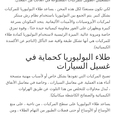
التشغيلي الطويل للمركبات المصنوعة في الغالب من المعدن.
لكي تكون مستعدًا لكل هذه المحن ، يساعد طلاء البوليوريا للمركبات
بشكل كبير. يتم الجمع بين البوليوريا باستخدام نظام رش مبتكر
لمركبات الأيزوسيانات والأمينات الأليفاتية. يتحد المكونان بسرعة
كبيرة ويظهران على الفور مقاومة كيميائية جيدة جدًا ، وقوة تمزق
خاصة ومرونة عالية. الميزة الرئيسية لاستخدام البوليوريا كمادة طلاء
للمركبات هي أنها تشكل طبقة واقية ضد التآكل (الناجم عن الأكسدة
الكيميائية).
طلاء البوليوريا كحماية في
غسيل السيارات
تصبح المركبات التي تقودها بشكل خاص أو لأسباب مهنية متسخة
أثناء هذه العملية. في مغاسل السيارات ، وخاصة في مغاسل الأنفاق
، تُبذل محاولات للتخلص من هذا التلوث عن طريق الهراوات
الكيميائية والصفائح الكاشطة ميكانيكيًا.
يساعد طلاء البوليوريا على سطح المركبات ، من ناحية ، على منع
الأوساخ أو الأوساخ أو حتى فضلات الطيور من التهام الطلاء ، ومن