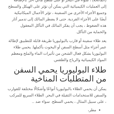
(المالحة) ، سواء في البحر أو على سطح مائي آخر. بالإضافة
إلى العمليات الكيميائية التي يمكن أن تؤثر على الهيكل والسطح
وجميع الأجزاء الأخرى من السفينة ، تؤثر الأحمال الميكانيكية
أيضًا على الأجزاء الفردية. حتى لا يضطر المالك إلى تدمير آثار
هذه الضغوط ، يجب أن يفكر المالك في التآكل المعقول
والحماية من التآكل.
يعد طلاء سفينة أو قارب بالبوليوريا طريقة قابلة للتطبيق لإطالة
عمر أجزاء مثل أسطح السفن أو اليخوت بأكملها. يحمي طلاء
البوليوريا بشكل فعال الشحن من تأثيرات الماء والملح ومعظم
المواد الكيميائية والرياح والطقس.
طلاء البوليوريا يحمي السفن
من المتطلبات المناخية
يمكن أن يحمي الطلاء بالبوليوريا أنواعًا وأشكالًا مختلفة للقوارب
والسفن للاستخدامات الثقيلة في البحر. الطلاء السريع للمركب
، على سبيل المثال ، يحمي السطح. سواء ضد …
مطر،